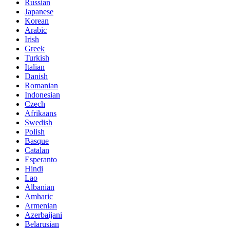
Russian
Japanese
Korean
Arabic
Irish
Greek
Turkish
Italian
Danish
Romanian
Indonesian
Czech
Afrikaans
Swedish
Polish
Basque
Catalan
Esperanto
Hindi
Lao
Albanian
Amharic
Armenian
Azerbaijani
Belarusian