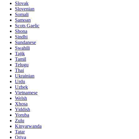
Slovak
Slovenian
Somali
Samoan
Scots Gaelic
Shona
Sindhi
Sundanese
Swahili
Tajik
Tamil
Telugu
Thai
Ukrainian
Urdu
Uzbek
Vietnamese
Welsh
Xhosa
Yiddish
Yoruba
Zulu
Kinyarwanda
Tatar
Oriya