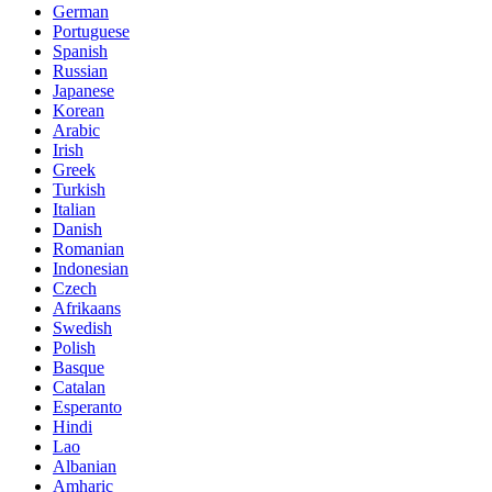
German
Portuguese
Spanish
Russian
Japanese
Korean
Arabic
Irish
Greek
Turkish
Italian
Danish
Romanian
Indonesian
Czech
Afrikaans
Swedish
Polish
Basque
Catalan
Esperanto
Hindi
Lao
Albanian
Amharic